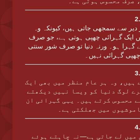
 صرف محسوس ہوتی ہے۔
2
ر دیر سے سمجھی جاتی ہیں، کیونکہ وہ
ں ایک گہرائی چھپی ہوتی ہے، جو صرف
 گہرا ہو۔ ورنہ دنیا تو صرف شور سنتی
ھپی گہرائی نہیں۔
3
 ہیں، وہ ہر عام منظر میں بھی ایک
رے لوگ دنیا کو ویسا نہیں دیکھتے
ے محسوس کرتے ہیں۔ یہی گہرائی ان
اموشیوں میں جھلکتی ہے۔
4
 میں لے جاتی ہے—نہ چاہتے ہوئے