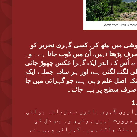
View from Trail-3 Marg
شی میں بیٹھ کر، کسی گہری تحریر کو
 صرف
پڑھتا نہیں، اُن میں ڈوب جاتا ہے۔ وہ
، اُس کے اندر ایک گہرا عکس چھوڑ جاتی
ی لگنے لگتی ہے، اور ہر سادہ جملہ، ایک
ونکہ اصل علم وہی ہے، جو گہرائی میں جا
رف سطح پر بہہ جائے۔
1
اروں گہری باتوں سے زیادہ بولتی
 ضرورت نہیں ہوتی، وہ بس دل کی
ں جھلک جاتے ہیں۔ گہرائی وہی ہے